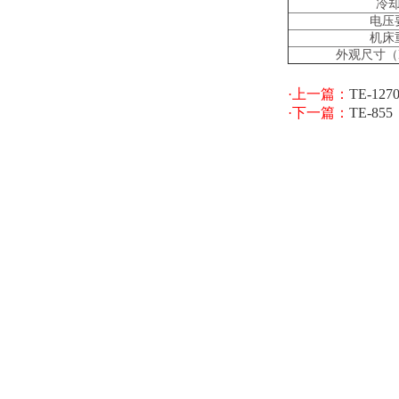
冷
电压
机床
外观尺寸（
·上一篇：
TE-127
·下一篇：
TE-855
产品系列
公司新闻
加工中心\数控铣床
公司新闻
专机、非标自动设备
行业新闻
床身铸件
数控车床