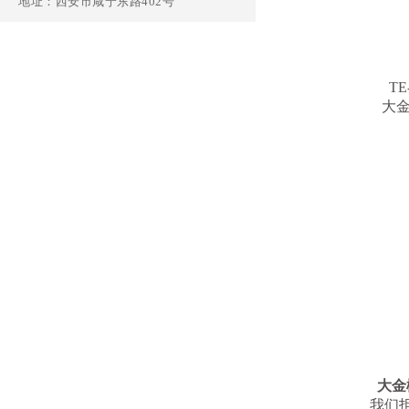
地址：西安市咸宁东路402号
T
大金
高精
大金機械生
我们拒绝使用