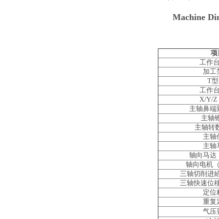
Machine Dim
项
工作
加工
T
工作
X/Y/
主轴鼻端
主轴
主轴转数
主轴
主轴
轴向马达
轴向电机
三轴切削进給
三轴快速位移
定位
重复
气压