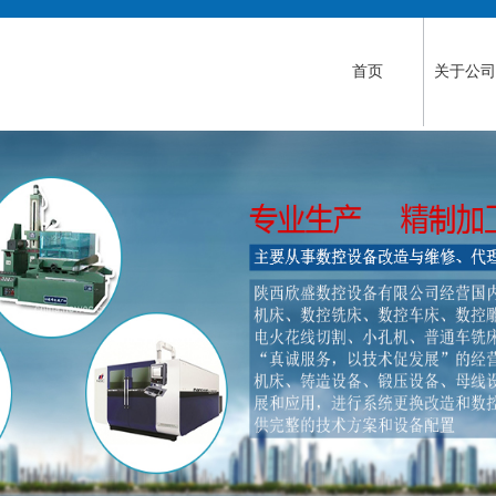
首页
关于公司