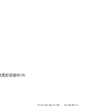
设置好后按
RUN.
打印本篇文章
关闭窗口