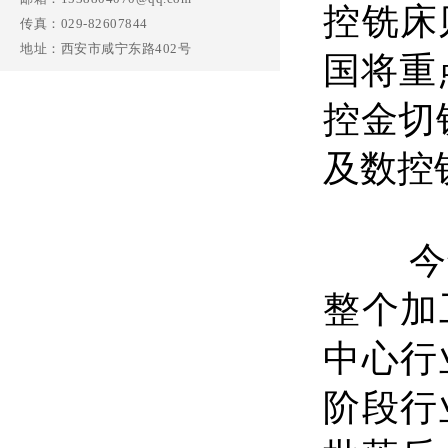
控铣床
传真：029-82607844
地址：西安市咸宁东路402号
国将重
控金切
及数控
今
整个加
中心行
阶段行